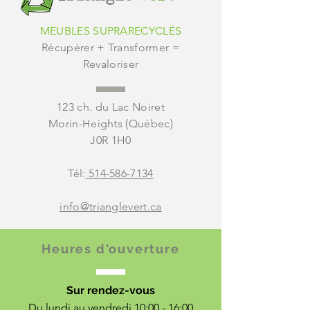
MEUBLES SUPRARECYCLÉS
Récupérer + Transformer =
Revaloriser
123 ch. du Lac Noiret
Morin-Heights (Québec)
J0R 1H0
Tél:
514-586-7134
info@trianglevert.ca
Heures d'ouverture
Sur rendez-vous
Du lundi au vendredi 10:00 - 16:00