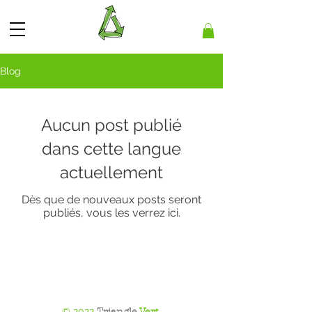
Blog
Aucun post publié
dans cette langue
actuellement
Dès que de nouveaux posts seront
publiés, vous les verrez ici.
Meubles recyclés, meubles surcyclés,
upcycled furniture, makeover furniture,
before and after furniture, upcycling,
suprarecyclage de meubles,
© 2022
Triangle
Vert
.