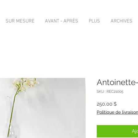
SUR MESURE
AVANT - APRÈS
PLUS
ARCHIVES
Antoinette
SKU : REC21005
Prix
250,00 $
Politique de livraiso
Aj