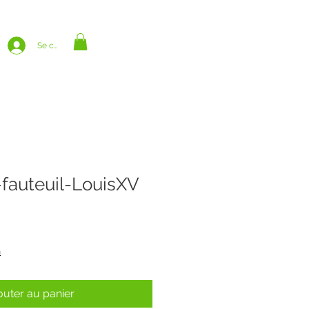
Se connecter
-fauteuil-LouisXV
n
outer au panier