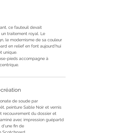
ant, ce fauteuil devait
un traitement royal. Le
gn, le modernisme de sa couleur
rd en relief en font aujourd'hui
et unique.
pose-pieds accompagne à
xcentrique.
création
onate de soude par
, peinture Sable Noir et vernis
 recouvrement du dossier et
u laminé avec impression guépartd
 d'une fin de
on Scotchgard.