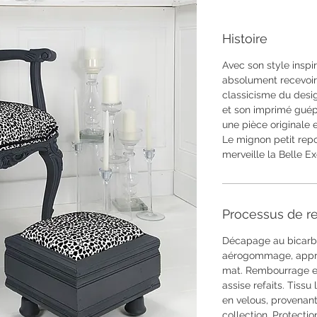
Histoire
Avec son style inspir
absolument recevoir 
classicisme du desi
et son imprimé guépa
une pièce originale 
Le mignon petit re
merveille la Belle E
Processus de re
Décapage au bicarb
aérogommage, apprêt
mat. Rembourrage et
assise refaits. Tiss
en velous, provenant
collection. Protecti