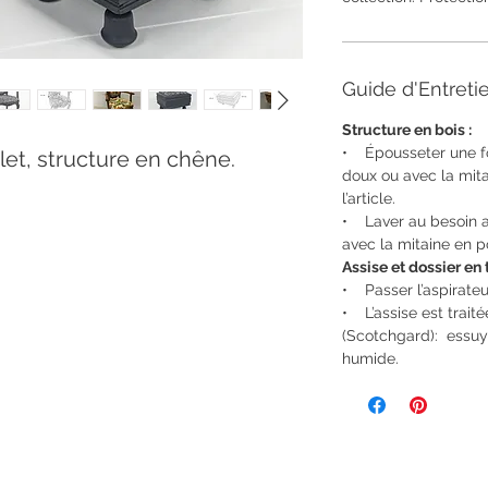
Guide d'Entreti
Structure en bois :
• Épousseter une fo
let, structure en chêne.
doux ou avec la mita
l’article.
• Laver au besoin a
avec la mitaine en p
Assise et dossier en 
• Passer l’aspirateu
• L’assise est trait
(Scotchgard): essuy
humide.