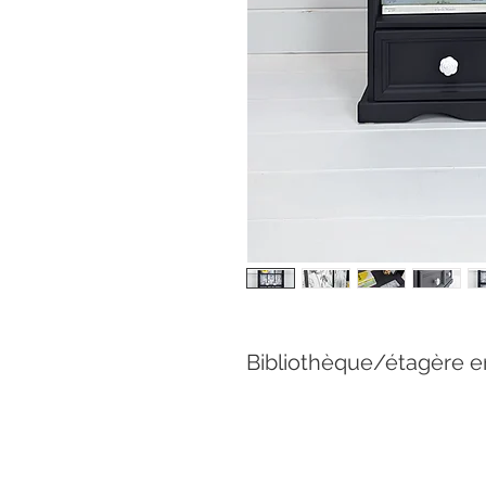
Bibliothèque/étagère en 
urniture, before