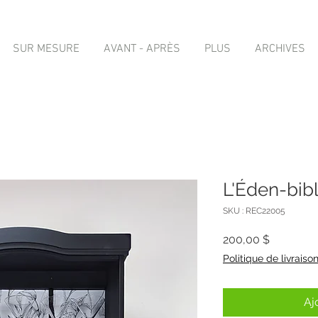
SUR MESURE
AVANT - APRÈS
PLUS
ARCHIVES
L'Éden-bib
SKU : REC22005
Prix
200,00 $
Politique de livraiso
Aj