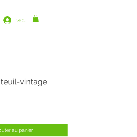
Se connecter
teuil-vintage
n
outer au panier